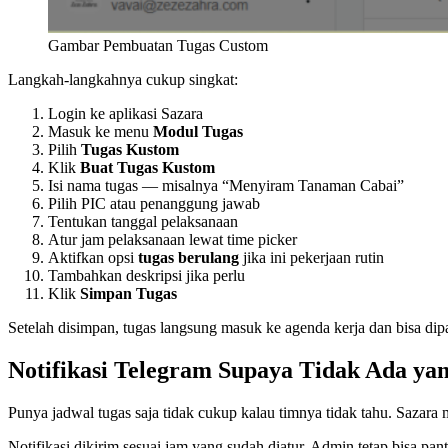
Gambar Pembuatan Tugas Custom
Langkah-langkahnya cukup singkat:
Login ke aplikasi Sazara
Masuk ke menu
Modul Tugas
Pilih
Tugas Kustom
Klik
Buat Tugas Kustom
Isi nama tugas — misalnya “Menyiram Tanaman Cabai”
Pilih PIC atau penanggung jawab
Tentukan tanggal pelaksanaan
Atur jam pelaksanaan lewat time picker
Aktifkan opsi
tugas berulang
jika ini pekerjaan rutin
Tambahkan deskripsi jika perlu
Klik
Simpan Tugas
Setelah disimpan, tugas langsung masuk ke agenda kerja dan bisa dip
Notifikasi Telegram Supaya Tidak Ada ya
Punya jadwal tugas saja tidak cukup kalau timnya tidak tahu. Sazara
Notifikasi dikirim sesuai jam yang sudah diatur. Admin tetap bisa pa