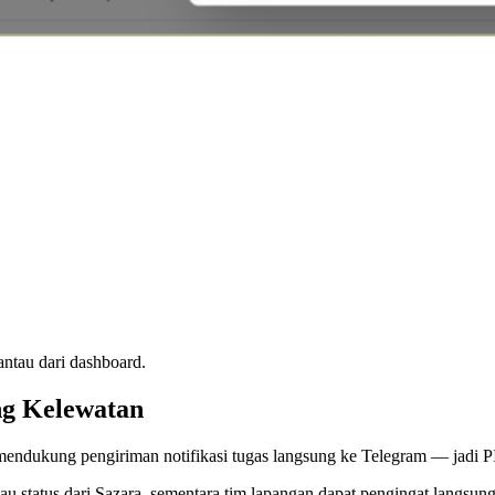
antau dari dashboard.
ng Kelewatan
 mendukung pengiriman notifikasi tugas langsung ke Telegram — jadi PI
ntau status dari Sazara, sementara tim lapangan dapat pengingat langsun